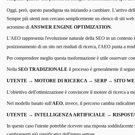
Oggi, però, questo paradigma sta iniziando a cambiare. L'arrivo delle
Sempre più utenti non cercano semplicemente un elenco di siti web d
acronimo di
ANSWER ENGINE OPTIMIZATION
.
L'AEO rappresenta l'evoluzione naturale della SEO in un contesto in c
posizionamento di un sito nei risultati di ricerca, l'AEO punta a rende
Per comprendere meglio questa trasformazione è utile osservare come
Nella
SEO TRADIZIONALE
il processo è generalmente il segue
UTENTE → MOTORE DI RICERCA → SERP → SITO W
L'obiettivo dell'ottimizzazione è convincere il motore di ricerca a mostr
Nel modello basato sull'
AEO
, invece, il percorso cambia radicalme
UTENTE → INTELLIGENZA ARTIFICIALE → RISPOST
In questo caso l'utente potrebbe ricevere una risposta soddisfacente
cambiamenti più significativi dell'intero settore.