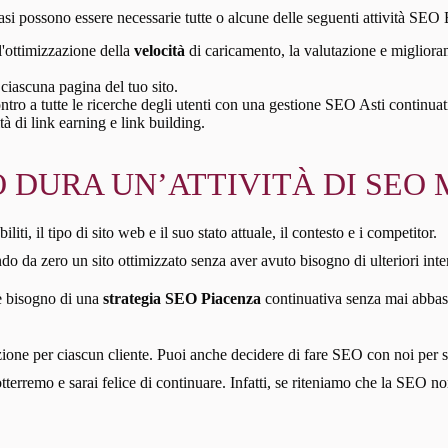
asi possono essere necessarie tutte o alcune delle seguenti attività SEO 
 l'ottimizzazione della
velocità
di caricamento, la valutazione e miglioramen
ciascuna pagina del tuo sito.
ontro a tutte le ricerche degli utenti con una gestione SEO Asti continuat
tà di link earning e link building.
 DURA UN’ATTIVITÀ DI SEO 
liti, il tipo di sito web e il suo stato attuale, il contesto e i competitor.
do da zero un sito ottimizzato senza aver avuto bisogno di ulteriori inte
’è bisogno di una
strategia SEO Piacenza
continuativa senza mai abbas
one per ciascun cliente. Puoi anche decidere di fare SEO con noi per sei m
i otterremo e sarai felice di continuare. Infatti, se riteniamo che la SEO