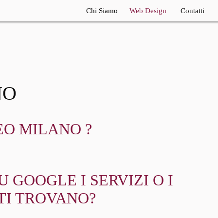
Chi Siamo
Web Design
Contatti
Realizzazione Siti
Internet
Consulente SEO
Consulenza Seo
NO
EO MILANO ?
 GOOGLE I SERVIZI O I
TI TROVANO?
?